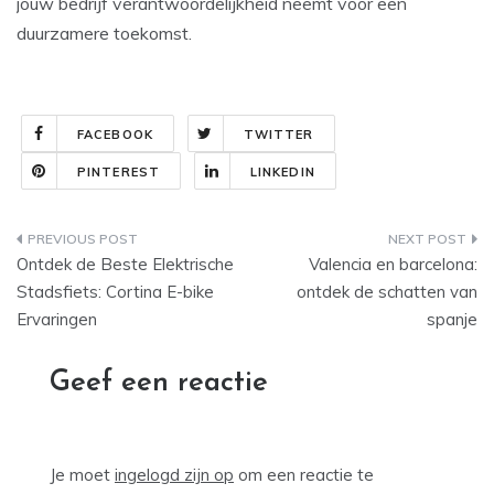
jouw bedrijf verantwoordelijkheid neemt voor een
duurzamere toekomst.
FACEBOOK
TWITTER
PINTEREST
LINKEDIN
Bericht
Ontdek de Beste Elektrische
Valencia en barcelona:
navigatie
Stadsfiets: Cortina E-bike
ontdek de schatten van
Ervaringen
spanje
Geef een reactie
Je moet
ingelogd zijn op
om een reactie te