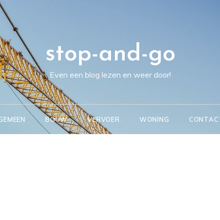
stop-and-go
Even een blog lezen en weer door!
GEMEEN
BOUW
VERVOER
WONING
CONTAC